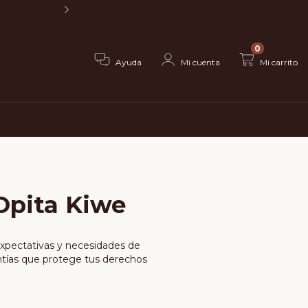
Envío gratis por comp
0
Ayuda
Mi cuenta
Mi carrito
 Opita Kiwe
expectativas y necesidades de
antías que protege tus derechos