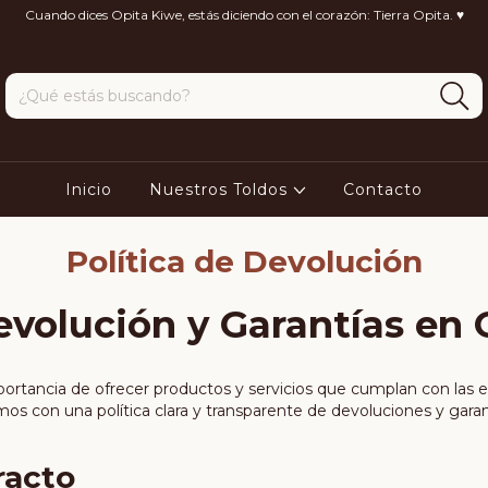
Cuando dices Opita Kiwe, estás diciendo con el corazón: Tierra Opita. ♥️
Inicio
Nuestros Toldos
Contacto
Política de Devolución
evolución y Garantías en
ortancia de ofrecer productos y servicios que cumplan con las 
mos con una política clara y transparente de devoluciones y gar
racto