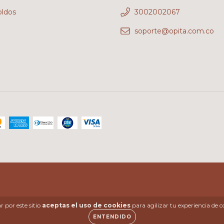
oldos
3002002067
soporte@opita.com.co
 por este sitio
aceptas el uso de cookies
para agilizar tu experiencia de 
ENTENDIDO