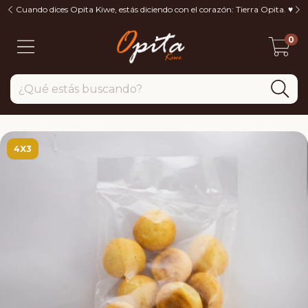
Cuando dices Opita Kiwe, estás diciendo con el corazón: Tierra Opita. ♥️
0
4X3